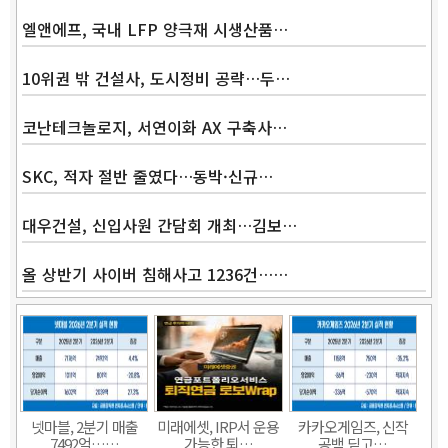
엘앤에프, 국내 LFP 양극재 시생산품…
10위권 밖 건설사, 도시정비 공략…두…
코난테크놀로지, 서연이화 AX 구축사…
SKC, 적자 절반 줄였다…동박·신규…
대우건설, 신입사원 간담회 개최…김보…
올 상반기 사이버 침해사고 1236건……
넷마블, 2분기 매출
미래에셋, IRP서 운용
카카오게임즈, 신작
7492억……
가능한 퇴…
공백 딛고…