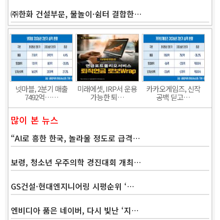
㈜한화 건설부문, 물놀이·쉼터 결합한…
Band
넷마블, 2분기 매출
미래에셋, IRP서 운용
카카오게임즈, 신작
7492억……
가능한 퇴…
공백 딛고…
많이 본 뉴스
“AI로 흥한 한국, 놀라울 정도로 급격…
보령, 청소년 우주의학 경진대회 개최…
GS건설·현대엔지니어링 시평순위 ‘…
엔비디아 품은 네이버, 다시 빛난 ‘지…