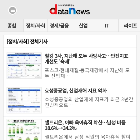
종합
정치/사회
경제/금융
산업
IT
라이프
[정치/사회] 전체기사
철강 3사, 지난해 모두 사망사고…안전지표
개선도 '숙제'
포스코·현대제철·동국제강에서 지난해 모
두 산업재…
효성중공업, 산업재해 지표 악화
효성중공업의 산업재해 지표가 최근 3년간
전반적으로…
셀트리온, 아빠 육아휴직 확산…남성 비중
18.6%→34.2%
셀트리온에서 남성 직원의 육아휴직 참여