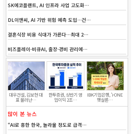
SK에코플랜트, AI 인프라 사업 고도화…
DL이앤씨, AI 기반 위험 예측 도입…건…
결혼식장 비용 식대가 가른다…최대 2…
비즈플레이-비큐AI, 출장·경비 관리에…
Band
대우건설, 김보현 대
한투증권, 상반기 영
IBK기업은행, 'i-ONE
표 물러난…
업이익 2조…
햇살론…
많이 본 뉴스
“AI로 흥한 한국, 놀라울 정도로 급격…