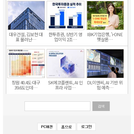
대우건설, 김보현 대
한투증권, 상반기 영
IBK기업은행, 'i-ONE
표 물러난…
업이익 2조…
햇살론…
창원 40.4도·대구
SK에코플랜트, AI 인
DL이앤씨, AI 기반 위
39.6도인데…
프라 사업…
험 예측…
검색