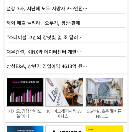
철강 3사, 지난해 모두 사망사고…안전…
해외 매출 늘려라…오뚜기, 생산·판매…
“스테이블 코인의 장밋빛 몇 조 달러…
대우건설, KINX와 데이터센터 개발·…
삼성E&A, 상반기 영업이익 4613억 원…
카카오, 경량 언어모
KT-아모레퍼시픽, AI
GS건설, 호주 멜버른
델 ‘카나…
어시스…
NEL 도…