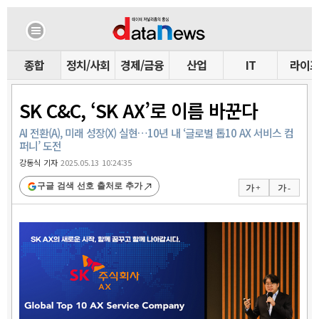
종합
정치/사회
경제/금융
산업
IT
라이
SK C&C, ‘SK AX’로 이름 바꾼다
AI 전환(A), 미래 성장(X) 실현…10년 내 ‘글로벌 톱10 AX 서비스 컴
퍼니’ 도전
강동식 기자
2025.05.13 10:24:35
구글 검색 선호 출처로 추가
가 +
가 -