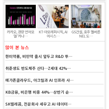
카카오, 경량 언어모
KT-아모레퍼시픽, AI
GS건설, 호주 멜버른
델 ‘카나…
어시스…
NEL 도…
많이 본 뉴스
한미약품, 비만약 출시 앞두고 R&D 투…
취준생도 반도체주 산다…Z세대 42%…
메가존클라우드, 아크릴과 AI 인프라 사…
KB금융, 비은행 비중 44%…상반기 순…
SK텔레콤, 전문회사 세우고 AI 데이터…