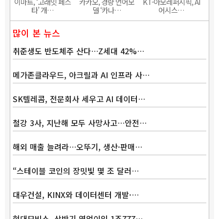
이마트, ‘고래잇 페스
카카오, 경량 언어모
KT-아모레퍼시픽, AI
타’ 개…
델 ‘카나…
어시스…
많이 본 뉴스
취준생도 반도체주 산다…Z세대 42%…
메가존클라우드, 아크릴과 AI 인프라 사…
SK텔레콤, 전문회사 세우고 AI 데이터…
철강 3사, 지난해 모두 사망사고…안전…
해외 매출 늘려라…오뚜기, 생산·판매…
“스테이블 코인의 장밋빛 몇 조 달러…
대우건설, KINX와 데이터센터 개발·…
현대모비스, 상반기 영업이익 1조777…