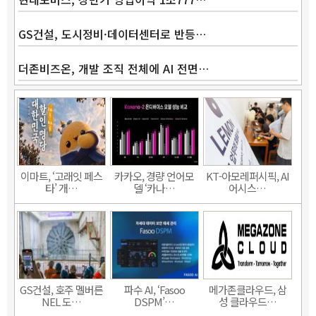
GS건설, 도시정비·데이터센터로 반등…
더존비즈온, 개발 조직 전체에 AI 전면…
이마트, ‘고래잇 페스
카카오, 경량 언어모
KT-아모레퍼시픽, AI
타’ 개…
델 ‘카나…
어시스…
GS건설, 호주 멜버른
파수 AI, ‘Fasoo
메가존클라우드, 삼
NEL 도…
DSPM’…
성 클라우드…