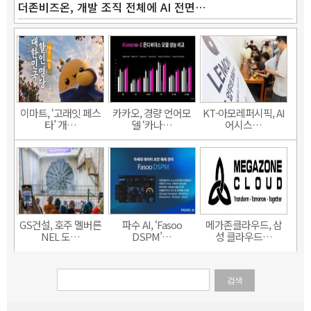
더존비즈온, 개발 조직 전체에 AI 전면…
이마트, ‘고래잇 페스
카카오, 경량 언어모
KT-아모레퍼시픽, AI
타’ 개…
델 ‘카나…
어시스…
GS건설, 호주 멜버른
파수 AI, ‘Fasoo
메가존클라우드, 삼
NEL 도…
DSPM’…
성 클라우드…
검색