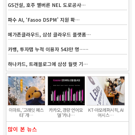
GS건설, 호주 멜버른 NEL 도로공사…
파수 AI, ‘Fasoo DSPM’ 지원 확…
메가존클라우드, 삼성 클라우드 플랫폼…
카뱅, 투자탭 누적 이용자 543만 명……
하나카드, 트래블로그에 삼성 월렛 기…
Band
이마트, ‘고래잇 페스
카카오, 경량 언어모
KT-아모레퍼시픽, AI
타’ 개…
델 ‘카나…
어시스…
많이 본 뉴스