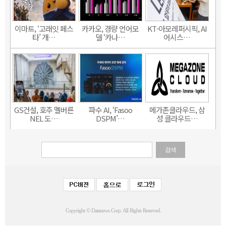
이마트, ‘고래잇 페스
카카오, 경량 언어모
KT-아모레퍼시픽, AI
타’ 개…
델 ‘카나…
어시스…
GS건설, 호주 멜버른
파수 AI, ‘Fasoo
메가존클라우드, 삼
NEL 도…
DSPM’…
성 클라우드…
검색
Copyright © Datanews Corp. All Rights Reserved.