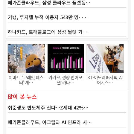
메가존클라우드, 삼성 클라우드 플랫폼…
카뱅, 투자탭 누적 이용자 543만 명……
하나카드, 트래블로그에 삼성 월렛 기…
Band
이마트, ‘고래잇 페스
카카오, 경량 언어모
KT-아모레퍼시픽, AI
타’ 개…
델 ‘카나…
어시스…
많이 본 뉴스
취준생도 반도체주 산다…Z세대 42%…
메가존클라우드, 아크릴과 AI 인프라 사…