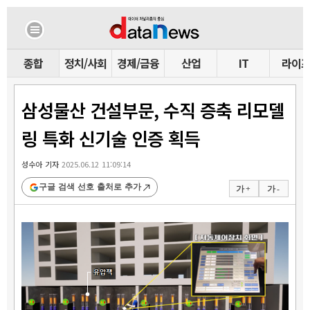
종합
정치/사회
경제/금융
산업
IT
라이
삼성물산 건설부문, 수직 증축 리모델
링 특화 신기술 인증 획득
성수아 기자
2025.06.12 11:09:14
구글 검색 선호 출처로 추가
가 +
가 -