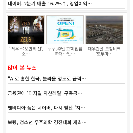
네이버, 2분기 매출 16.2%↑, 영업이익…
Band
“‘제우스: 오만의 신’,
쿠쿠, 주말 고객 접점
대우건설, 모잠비크
소…
확대…일…
‘로부마…
많이 본 뉴스
“AI로 흥한 한국, 놀라울 정도로 급격…
금융권에 ‘디지털 자산레일’ 구축공…
엔비디아 품은 네이버, 다시 빛난 ‘지…
보령, 청소년 우주의학 경진대회 개최…