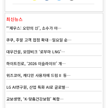
최신뉴스
“‘제우스: 오만의 신’, 소수가 아…
쿠쿠, 주말 고객 접점 확대…일요일 순…
대우건설, 모잠비크 ‘로부마 LNG’…
하이트진로, ‘2026 이슬라이브’ 개…
위즈코어, 캐디안 사용자에 드림Ⅱ 등…
LG AI연구원, 산업 특화 AI로 글로벌…
교보생명, ‘K-맞춤건강보험’ 복합…