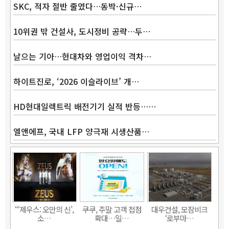
SKC, 적자 절반 줄였다…동박·신규…
10위권 밖 건설사, 도시정비 공략…두…
날으는 기아…현대차와 영업이익 격차…
하이트진로, ‘2026 이슬라이브’ 개…
HD현대일렉트릭 배전기기 실적 반등……
엘앤에프, 국내 LFP 양극재 시생산품…
“‘제우스: 오만의 신’,
쿠쿠, 주말 고객 접점
대우건설, 모잠비크
소…
확대…일…
‘로부마…