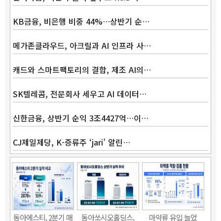
KB금융, 비은행 비중 44%…상반기 순…
메가존클라우드, 아크릴과 AI 인프라 사…
캐드와 스마트팩토리의 결합, 제조 AI의…
SK텔레콤, 전문회사 세우고 AI 데이터…
신한금융, 상반기 순익 3조4427억…이…
CJ제일제당, K-증류주 ‘jari’ 알린…
동아에스티, 2분기 매
동아쏘시오홀딩스,
마약류 유입 늘었