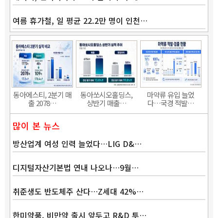
여름 휴가철, 일 평균 22.2만 명이 인천…
Band
동아에스티, 2분기 매
동아쏘시오홀딩스,
마약류 유입 늘었
출 2078…
상반기 매출…
다…국경 적발…
많이 본 뉴스
방산업계 여성 인력 늘었다…LIG D&…
디지털자산기본법 연내 나오나…9월…
취준생도 반도체주 산다…Z세대 42%…
한미약품, 비만약 출시 앞두고 R&D 투…