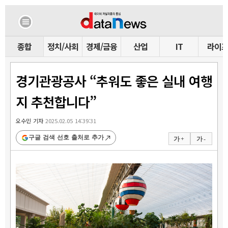
종합
정치/사회
경제/금융
산업
IT
라이
경기관광공사 “추워도 좋은 실내 여행
지 추천합니다”
오수민 기자
2025.02.05 14:39:31
구글 검색 선호 출처로 추가
가 +
가 -