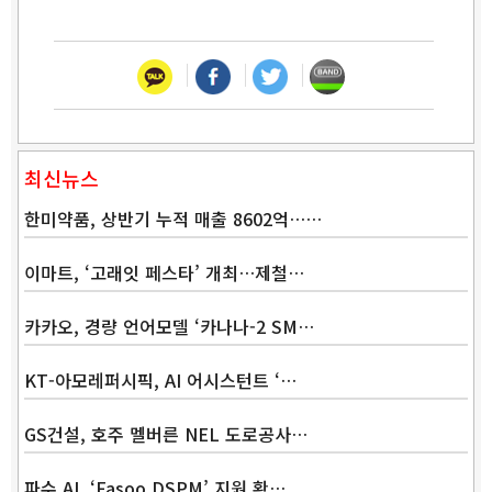
최신뉴스
한미약품, 상반기 누적 매출 8602억……
이마트, ‘고래잇 페스타’ 개최…제철…
카카오, 경량 언어모델 ‘카나나-2 SM…
KT-아모레퍼시픽, AI 어시스턴트 ‘…
GS건설, 호주 멜버른 NEL 도로공사…
파수 AI, ‘Fasoo DSPM’ 지원 확…