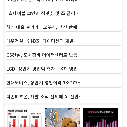
“스테이블 코인의 장밋빛 몇 조 달러…
해외 매출 늘려라…오뚜기, 생산·판매…
대우건설, KINX와 데이터센터 개발·…
GS건설, 도시정비·데이터센터로 반등…
LGD, 상반기 영업익 흑자…올해 영업…
현대모비스, 상반기 영업이익 1조777…
더존비즈온, 개발 조직 전체에 AI 전면…