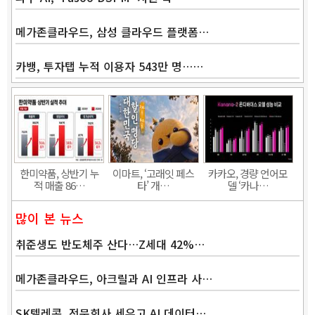
메가존클라우드, 삼성 클라우드 플랫폼…
카뱅, 투자탭 누적 이용자 543만 명……
Band
한미약품, 상반기 누
이마트, ‘고래잇 페스
카카오, 경량 언어모
적 매출 86…
타’ 개…
델 ‘카나…
많이 본 뉴스
취준생도 반도체주 산다…Z세대 42%…
메가존클라우드, 아크릴과 AI 인프라 사…
SK텔레콤, 전문회사 세우고 AI 데이터…