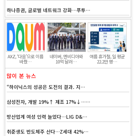
하나증권, 글로벌 네트워크 강화…푸투…
Band
AXZ, ‘다음’으로 이름
네이버, 엔비디아와
여름 휴가철, 일 평균
바꿨…
10억 달러…
22.2만 명…
많이 본 뉴스
“하이닉스의 성공은 도전의 결과. 지…
삼성전자, 개발 19%↑ 제조 17%↓……
방산업계 여성 인력 늘었다…LIG D&…
취준생도 반도체주 산다…Z세대 42%…