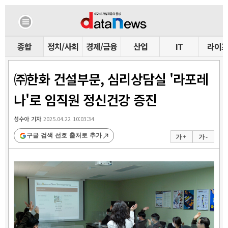
종합
정치/사회
경제/금융
산업
IT
라이
㈜한화 건설부문, 심리상담실 '라포레
나'로 임직원 정신건강 증진
성수아 기자
2025.04.22 10:03:34
구글 검색 선호 출처로 추가
가 +
가 -