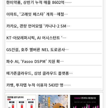
한미약품, 상반기 누적 매출 8602억……
이마트, ‘고래잇 페스타’ 개최…제철…
카카오, 경량 언어모델 ‘카나나-2 SM…
KT-아모레퍼시픽, AI 어시스턴트 ‘…
GS건설, 호주 멜버른 NEL 도로공사…
파수 AI, ‘Fasoo DSPM’ 지원 확…
메가존클라우드, 삼성 클라우드 플랫폼…
카뱅, 투자탭 누적 이용자 543만 명……
Band