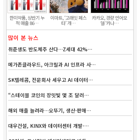
한미약품, 상반기 누
이마트, ‘고래잇 페스
카카오, 경량 언어모
적 매출 86…
타’ 개…
델 ‘카나…
많이 본 뉴스
취준생도 반도체주 산다…Z세대 42%…
메가존클라우드, 아크릴과 AI 인프라 사…
SK텔레콤, 전문회사 세우고 AI 데이터…
“스테이블 코인의 장밋빛 몇 조 달러…
해외 매출 늘려라…오뚜기, 생산·판매…
대우건설, KINX와 데이터센터 개발·…