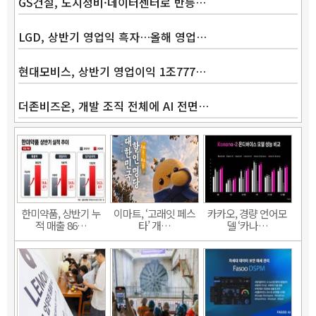
GS건설, 도시정비·데이터센터로 반등…
LGD, 상반기 영업익 흑자…올해 영업…
현대모비스, 상반기 영업이익 1조777…
더존비즈온, 개발 조직 전체에 AI 전면…
한미약품, 상반기 누
이마트, ‘고래잇 페스
카카오, 경량 언어모
적 매출 86…
타’ 개…
델 ‘카나…