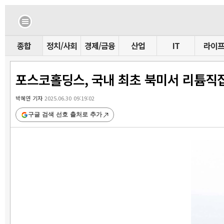
종합
정치/사회
경제/금융
산업
IT
라이
포스코홀딩스, 국내 최초 북미서 리튬직접
박혜연 기자
2025.06.30 09:19:02
구글 검색 선호 출처로 추가