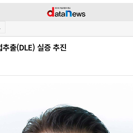
프
추출(DLE) 실증 추진