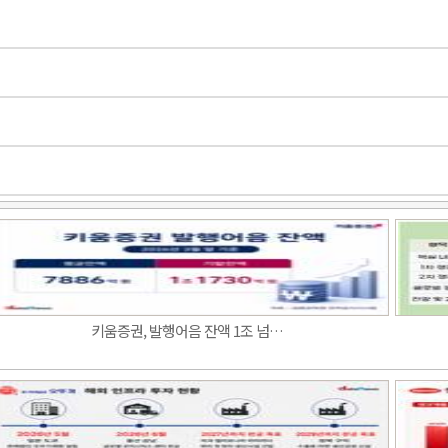
키움증권, 발행어음 잔액 1조 넘…