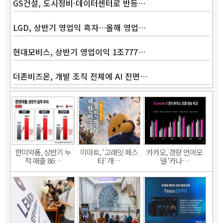
GS건설, 도시정비·데이터센터로 반등…
LGD, 상반기 영업익 흑자…올해 영업…
현대모비스, 상반기 영업이익 1조777…
더존비즈온, 개발 조직 전체에 AI 전면…
한미약품, 상반기 누
이마트, ‘고래잇 페스
카카오, 경량 언어모
적 매출 86…
타’ 개…
델 ‘카나…