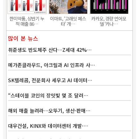
한미약품, 상반기 누
이마트, ‘고래잇 페스
카카오, 경량 언어모
적 매출 86…
타’ 개…
델 ‘카나…
많이 본 뉴스
취준생도 반도체주 산다…Z세대 42%…
메가존클라우드, 아크릴과 AI 인프라 사…
SK텔레콤, 전문회사 세우고 AI 데이터…
“스테이블 코인의 장밋빛 몇 조 달러…
해외 매출 늘려라…오뚜기, 생산·판매…
대우건설, KINX와 데이터센터 개발·…