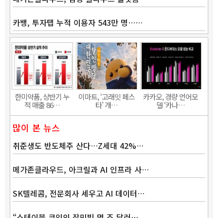
카뱅, 투자탭 누적 이용자 543만 명……
Band
한미약품, 상반기 누
이마트, ‘고래잇 페스
카카오, 경량 언어모
적 매출 86…
타’ 개…
델 ‘카나…
많이 본 뉴스
취준생도 반도체주 산다…Z세대 42%…
메가존클라우드, 아크릴과 AI 인프라 사…
SK텔레콤, 전문회사 세우고 AI 데이터…
“스테이블 코인의 장밋빛 몇 조 달러…