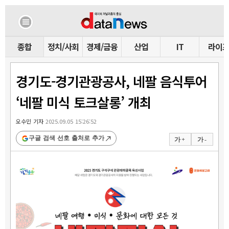
종합
정치/사회
경제/금융
산업
IT
라이
경기도-경기관광공사, 네팔 음식투어
‘네팔 미식 토크살롱’ 개최
오수민 기자
2025.09.05 15:26:52
구글 검색 선호 출처로 추가
가 +
가 -