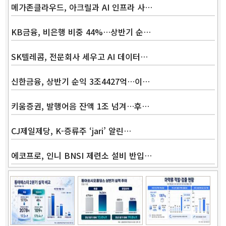
메가존클라우드, 아크릴과 AI 인프라 사…
KB금융, 비은행 비중 44%…상반기 순…
SK텔레콤, 전문회사 세우고 AI 데이터…
신한금융, 상반기 순익 3조4427억…이…
키움증권, 발행어음 잔액 1조 넘겨…후…
CJ제일제당, K-증류주 ‘jari’ 알린…
에코프로, 인니 BNSI 제련소 설비 반입…