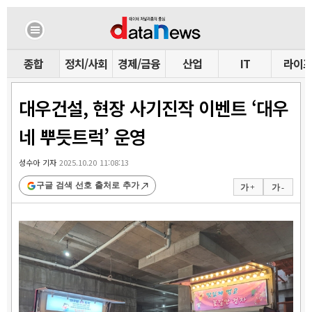
종합
정치/사회
경제/금융
산업
IT
라이
대우건설, 현장 사기진작 이벤트 ‘대우
네 뿌듯트럭’ 운영
성수아 기자
2025.10.20 11:08:13
구글 검색 선호 출처로 추가
가 +
가 -