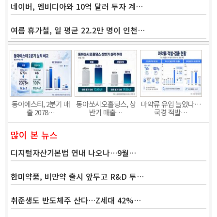
네이버, 엔비디아와 10억 달러 투자 계…
여름 휴가철, 일 평균 22.2만 명이 인천…
Band
동아에스티, 2분기 매
동아쏘시오홀딩스, 상
마약류 유입 늘었다…
출 2078…
반기 매출…
국경 적발…
많이 본 뉴스
디지털자산기본법 연내 나오나…9월…
한미약품, 비만약 출시 앞두고 R&D 투…
취준생도 반도체주 산다…Z세대 42%…