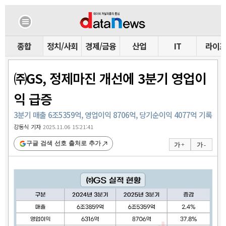
종합
정치/사회
경제/금융
산업
IT
라이
㈜GS, 정제마진 개선에 3분기 영업이
익 급증
3분기 매출 6조5359억, 영업이익 8706억, 당기순이익 4077억 기록
강동식 기자
2025.11.06 15:21:41
구글 검색 선호 출처로 추가
가 +
가 -