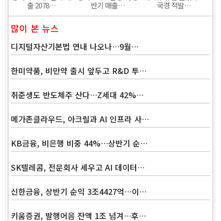
출 2078…
반기 매출…
국경 적발…
많이 본 뉴스
디지털자산기본법 연내 나오나…9월…
한미약품, 비만약 출시 앞두고 R&D 투…
취준생도 반도체주 산다…Z세대 42%…
메가존클라우드, 아크릴과 AI 인프라 사…
KB금융, 비은행 비중 44%…상반기 순…
SK텔레콤, 전문회사 세우고 AI 데이터…
신한금융, 상반기 순익 3조4427억…이…
키움증권, 발행어음 잔액 1조 넘겨…후…