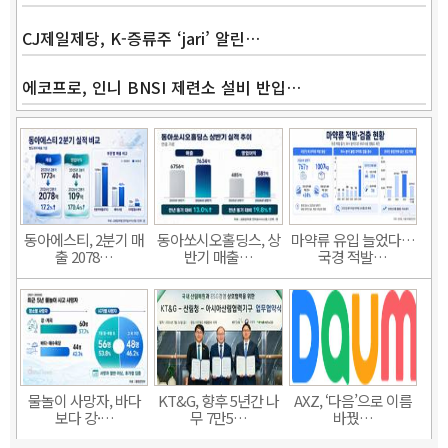
CJ제일제당, K-증류주 ‘jari’ 알린…
에코프로, 인니 BNSI 제련소 설비 반입…
동아에스티, 2분기 매
동아쏘시오홀딩스, 상
마약류 유입 늘었다…
출 2078…
반기 매출…
국경 적발…
물놀이 사망자, 바다
KT&G, 향후 5년간 나
AXZ, ‘다음’으로 이름
보다 강·…
무 7만5…
바꿨…