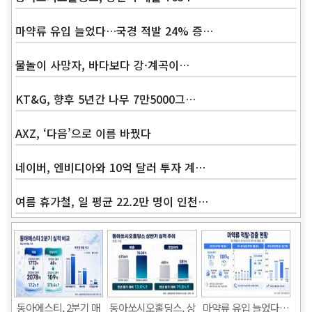
마약류 유입 늘었다…국경 적발 24% 증…
물놀이 사망자, 바다보다 강·계곡이…
KT&G, 향후 5년간 나무 7만5000그…
AXZ, ‘다음’으로 이름 바꿨다
네이버, 엔비디아와 10억 달러 투자 계…
여름 휴가철, 일 평균 22.2만 명이 인천…
Band
동아에스티, 2분기 매
동아쏘시오홀딩스, 상
마약류 유입 늘었다…