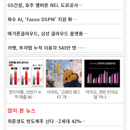
GS건설, 호주 멜버른 NEL 도로공사…
파수 AI, ‘Fasoo DSPM’ 지원 확…
메가존클라우드, 삼성 클라우드 플랫폼…
카뱅, 투자탭 누적 이용자 543만 명……
Band
한미약품, 상반기 누
이마트, ‘고래잇 페스
카카오, 경량 언어모
적 매출 86…
타’ 개…
델 ‘카나…
많이 본 뉴스
취준생도 반도체주 산다…Z세대 42%…