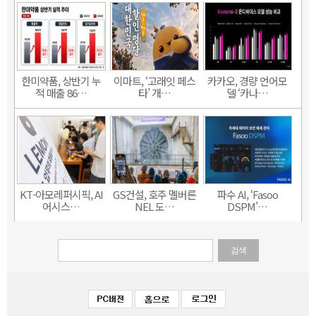
한미약품, 상반기 누
이마트, ‘고래잇 페스
카카오, 경량 언어모
적 매출 86…
타’ 개…
델 ‘카나…
KT-아모레퍼시픽, AI
GS건설, 호주 멜버른
파수 AI, ‘Fasoo
어시스…
NEL 도…
DSPM’…
검색