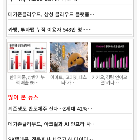
메가존클라우드, 삼성 클라우드 플랫폼…
카뱅, 투자탭 누적 이용자 543만 명……
Band
한미약품, 상반기 누
이마트, ‘고래잇 페스
카카오, 경량 언어모
적 매출 86…
타’ 개…
델 ‘카나…
많이 본 뉴스
취준생도 반도체주 산다…Z세대 42%…
메가존클라우드, 아크릴과 AI 인프라 사…
SK텔레콤, 전문회사 세우고 AI 데이터…