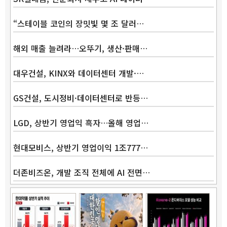
“스테이블 코인의 장밋빛 몇 조 달러…
해외 매출 늘려라…오뚜기, 생산·판매…
대우건설, KINX와 데이터센터 개발·…
GS건설, 도시정비·데이터센터로 반등…
LGD, 상반기 영업익 흑자…올해 영업…
현대모비스, 상반기 영업이익 1조777…
더존비즈온, 개발 조직 전체에 AI 전면…