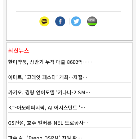
최신뉴스
한미약품, 상반기 누적 매출 8602억……
이마트, ‘고래잇 페스타’ 개최…제철…
카카오, 경량 언어모델 ‘카나나-2 SM…
KT-아모레퍼시픽, AI 어시스턴트 ‘…
GS건설, 호주 멜버른 NEL 도로공사…
파수 AI, ‘Fasoo DSPM’ 지원 확…