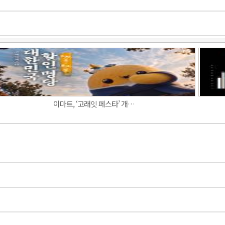
Band
이마트, ‘고래잇 페스타’ 개…