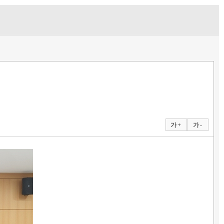
가 +
가 -