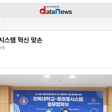
프
보시스템 혁신 맞손
모색