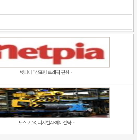
넷피아 “상표명 트래픽 편취…
포스코DX, 피지컬AI·에이전틱…