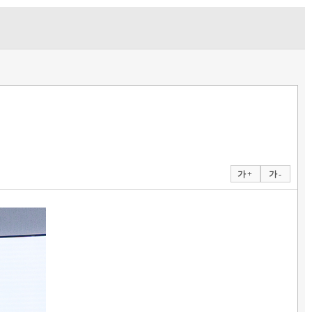
가 +
가 -