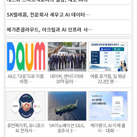
SK텔레콤, 전문회사 세우고 AI 데이터…
메가존클라우드, 아크릴과 AI 인프라 사…
AXZ, ‘다음’으로 이름
네이버, 엔비디아와
여름 휴가철, 일 평균
바꿨…
10억 달러…
22.2만 명…
휴먼복지회, 유니포스
SK이노베이션 E&S,
케이뱅크, AI 이체 출
트 전자서…
호주서 3…
시…대화…