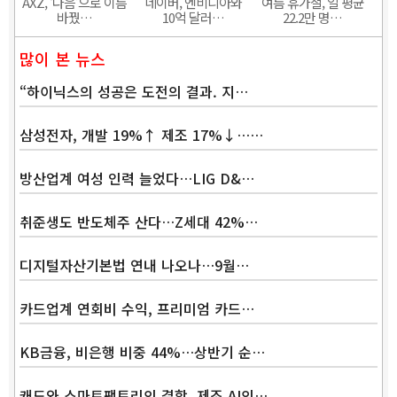
AXZ, ‘다음’으로 이름
네이버, 엔비디아와
여름 휴가철, 일 평균
바꿨…
10억 달러…
22.2만 명…
많이 본 뉴스
“하이닉스의 성공은 도전의 결과. 지…
삼성전자, 개발 19%↑ 제조 17%↓……
방산업계 여성 인력 늘었다…LIG D&…
취준생도 반도체주 산다…Z세대 42%…
디지털자산기본법 연내 나오나…9월…
카드업계 연회비 수익, 프리미엄 카드…
KB금융, 비은행 비중 44%…상반기 순…
캐드와 스마트팩토리의 결합, 제조 AI의…