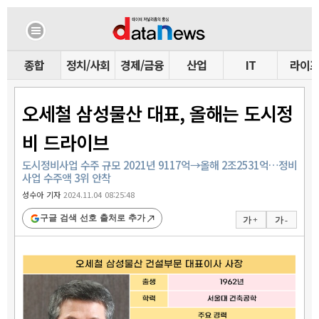
종합
정치/사회
경제/금융
산업
IT
라이
오세철 삼성물산 대표, 올해는 도시정
비 드라이브
도시정비사업 수주 규모 2021년 9117억→올해 2조2531억…정비
사업 수주액 3위 안착
성수아 기자
2024.11.04 08:25:48
구글 검색 선호 출처로 추가
가 +
가 -