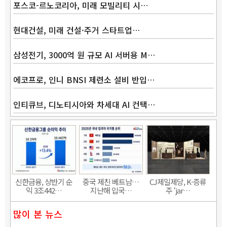
포스코-르노코리아, 미래 모빌리티 시…
현대건설, 미래 건설·주거 스타트업…
삼성전기, 3000억 원 규모 AI 서버용 M…
에코프로, 인니 BNSI 제련소 설비 반입…
인티큐브, 디노티시아와 차세대 AI 컨택…
신한금융, 상반기 순
중국 제친 베트남…
CJ제일제당, K-증류
익 3조442…
지난해 입국…
주 ‘jar…
많이 본 뉴스