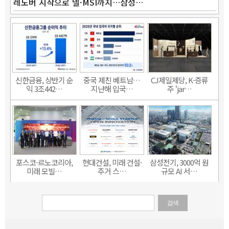
레노버 시작으로 델·MSI까지…삼성…
신한금융, 상반기 순
중국 제친 베트남…
CJ제일제당, K-증류
익 3조442…
지난해 입국…
주 ‘jar…
포스코-르노코리아,
현대건설, 미래 건설·
삼성전기, 3000억 원
미래 모빌…
주거 스…
규모 AI 서…
검색