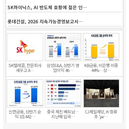
SK하이닉스, AI 반도체 호황에 젊은 인…
롯데건설, 2026 지속가능경영보고서…
SK텔레콤, 전문회사
삼성E&A, 상반기 영
KB금융, 비은행 비중
세우고 A…
업이익 46…
44%…상…
신한금융, 상반기 순
중국 제친 베트남…
CJ제일제당, K-증류
익 3조442…
지난해 입국…
주 ‘jar…