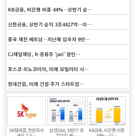
KB금융, 비은행 비중 44%…상반기 순…
신한금융, 상반기 순익 3조4427억…이…
중국 제친 베트남…지난해 입국자 9만…
CJ제일제당, K-증류주 ‘jari’ 알린…
포스코-르노코리아, 미래 모빌리티 시…
현대건설, 미래 건설·주거 스타트업…
Band
SK텔레콤, 전문회사
삼성E&A, 상반기 영
KB금융, 비은행 비중
세우고 A…
업이익 46…
44%…상…