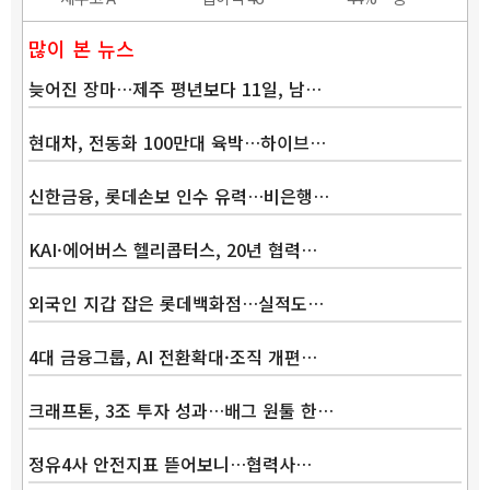
많이 본 뉴스
늦어진 장마…제주 평년보다 11일, 남…
현대차, 전동화 100만대 육박…하이브…
신한금융, 롯데손보 인수 유력…비은행…
KAI·에어버스 헬리콥터스, 20년 협력…
외국인 지갑 잡은 롯데백화점…실적도…
4대 금융그룹, AI 전환확대·조직 개편…
크래프톤, 3조 투자 성과…배그 원툴 한…
정유4사 안전지표 뜯어보니…협력사…