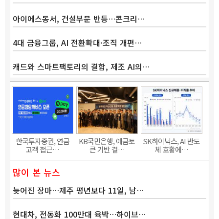
아이에스동서, 건설부문 반등…콘크리…
4대 금융그룹, AI 전환확대·조직 개편…
캐드와 스마트팩토리의 결합, 제조 AI의…
Band
한국투자증권, 연금
KB국민은행, 예금토
SK하이닉스, AI 반도
고객 접근…
큰 기반 결…
체 호황에…
많이 본 뉴스
늦어진 장마…제주 평년보다 11일, 남…
현대차, 전동화 100만대 육박…하이브…