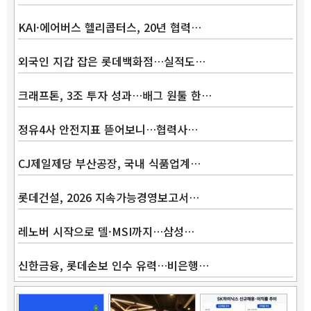
KAI·에어버스 헬리콥터스, 20년 협력…
외국인 지갑 잡은 롯데백화점…실적도…
크래프톤, 3조 투자 성과…배그 원툴 한…
정유4사 안전지표 뜯어보니…협력사…
CJ제일제당 부산공장, 국내 식품업계…
롯데건설, 2026 지속가능경영보고서…
레노버 시작으로 델·MSI까지…삼성…
신한금융, 롯데손보 인수 유력…비은행…