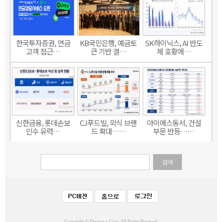
한국투자증권, 연금
KB국민은행, 예금토
SK하이닉스, AI 반도
고객 접근…
큰 기반 결…
체 호황에…
신한금융, 롯데손보
CJ푸드빌, 외식 브랜
아이에스동서, 건설
인수 유력…
드 확대……
부문 반등……
검색
Copyright © Datanews Corp. All Rights Reserved.