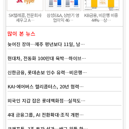
SK텔레콤, 전문회사
삼성E&A, 상반기 영
KB금융, 비은행 비중
세우고 A…
업이익 46…
44%…상…
많이 본 뉴스
늦어진 장마…제주 평년보다 11일, 남…
현대차, 전동화 100만대 육박…하이브…
신한금융, 롯데손보 인수 유력…비은행…
KAI·에어버스 헬리콥터스, 20년 협력…
외국인 지갑 잡은 롯데백화점…실적도…
4대 금융그룹, AI 전환확대·조직 개편…
크래프톤, 3조 투자 성과…배그 원툴 한…