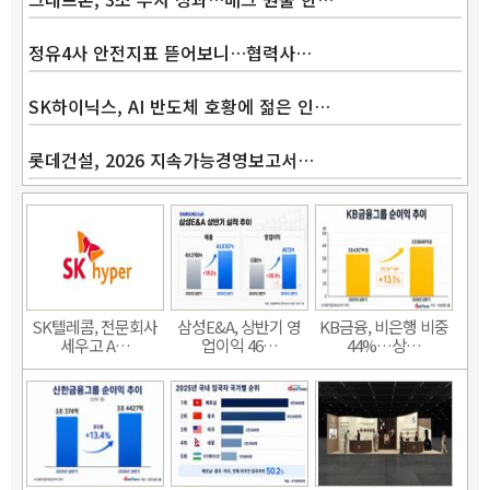
정유4사 안전지표 뜯어보니…협력사…
SK하이닉스, AI 반도체 호황에 젊은 인…
롯데건설, 2026 지속가능경영보고서…
SK텔레콤, 전문회사
삼성E&A, 상반기 영
KB금융, 비은행 비중
세우고 A…
업이익 46…
44%…상…