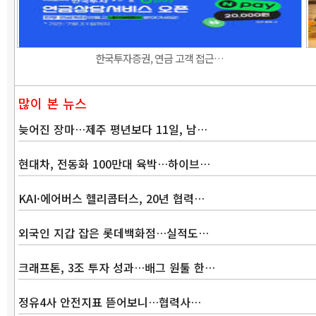
한국투자증권, 연금 고객 접근…
많이 본 뉴스
늦어진 장마…제주 평년보다 11일, 남…
현대차, 전동화 100만대 육박…하이브…
KAI·에어버스 헬리콥터스, 20년 협력…
외국인 지갑 잡은 롯데백화점…실적도…
크래프톤, 3조 투자 성과…배그 원툴 한…
정유4사 안전지표 뜯어보니…협력사…