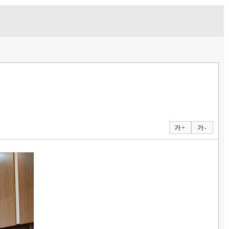
가 +
가 -