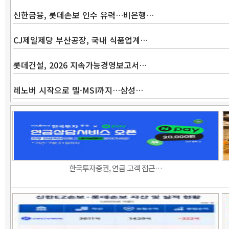
신한금융, 롯데손보 인수 유력…비은행…
CJ제일제당 부산공장, 국내 식품업계…
롯데건설, 2026 지속가능경영보고서…
레노버 시작으로 델·MSI까지…삼성…
한국투자증권, 연금 고객 접근…