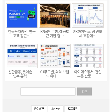
한국투자증권, 연금
KB국민은행, 예금토
SK하이닉스, AI 반도
고객 접근…
큰 기반 결…
체 호황에…
신한금융, 롯데손보
CJ푸드빌, 외식 브랜
아이에스동서, 건설
인수 유력…
드 확대……
부문 반등……
검색