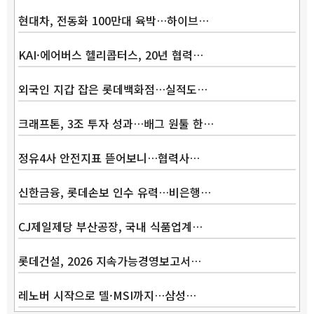
현대차, 전동화 100만대 육박…하이브…
KAI·에어버스 헬리콥터스, 20년 협력…
외국인 지갑 잡은 롯데백화점…실적도…
크래프톤, 3조 투자 성과…배그 원툴 한…
정유4사 안전지표 뜯어보니…협력사…
신한금융, 롯데손보 인수 유력…비은행…
CJ제일제당 부산공장, 국내 식품업계…
롯데건설, 2026 지속가능경영보고서…
레노버 시작으로 델·MSI까지…삼성…