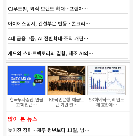
CJ푸드빌, 외식 브랜드 확대…프랜차…
아이에스동서, 건설부문 반등…콘크리…
4대 금융그룹, AI 전환확대·조직 개편…
캐드와 스마트팩토리의 결합, 제조 AI의…
Band
한국투자증권, 연금
KB국민은행, 예금토
SK하이닉스, AI 반도
고객 접근…
큰 기반 결…
체 호황에…
많이 본 뉴스
늦어진 장마…제주 평년보다 11일, 남…