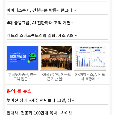
아이에스동서, 건설부문 반등…콘크리…
4대 금융그룹, AI 전환확대·조직 개편…
캐드와 스마트팩토리의 결합, 제조 AI의…
Band
한국투자증권, 연금
KB국민은행, 예금토
SK하이닉스, AI 반도
고객 접근…
큰 기반 결…
체 호황에…
많이 본 뉴스
늦어진 장마…제주 평년보다 11일, 남…
현대차, 전동화 100만대 육박…하이브…