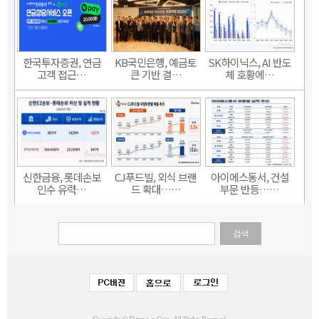
한국투자증권, 연금
KB국민은행, 예금토
SK하이닉스, AI 반도
고객 접근…
큰 기반 결…
체 호황에…
신한금융, 롯데손보
CJ푸드빌, 외식 브랜
아이에스동서, 건설
인수 유력…
드 확대……
부문 반등……
검색