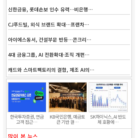
신한금융, 롯데손보 인수 유력…비은행…
CJ푸드빌, 외식 브랜드 확대…프랜차…
아이에스동서, 건설부문 반등…콘크리…
4대 금융그룹, AI 전환확대·조직 개편…
캐드와 스마트팩토리의 결합, 제조 AI의…
Band
한국투자증권, 연금
KB국민은행, 예금토
SK하이닉스, AI 반도
고객 접근…
큰 기반 결…
체 호황에…
많이 본 뉴스