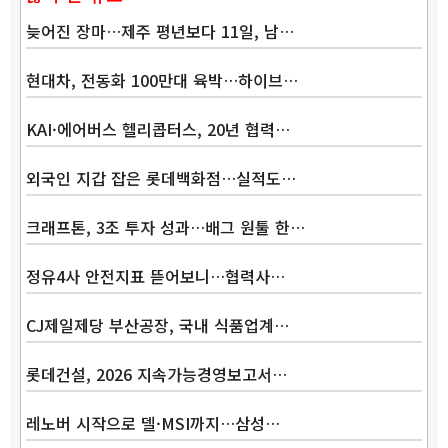
늦어진 장마…제주 평년보다 11일, 남…
현대차, 전동화 100만대 육박…하이브…
KAI·에어버스 헬리콥터스, 20년 협력…
외국인 지갑 잡은 롯데백화점…실적도…
크래프톤, 3조 투자 성과…배그 원툴 한…
정유4사 안전지표 뜯어보니…협력사…
CJ제일제당 부산공장, 국내 식품업계…
롯데건설, 2026 지속가능경영보고서…
레노버 시작으로 델·MSI까지…삼성…