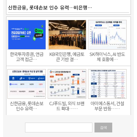
신한금융, 롯데손보 인수 유력…비은행…
한국투자증권, 연금
KB국민은행, 예금토
SK하이닉스, AI 반도
고객 접근…
큰 기반 결…
체 호황에…
신한금융, 롯데손보
CJ푸드빌, 외식 브랜
아이에스동서, 건설
인수 유력…
드 확대……
부문 반등……
검색