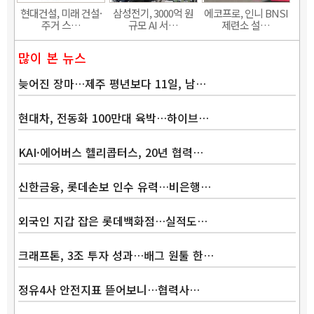
현대건설, 미래 건설·
삼성전기, 3000억 원
에코프로, 인니 BNSI
주거 스…
규모 AI 서…
제련소 설…
많이 본 뉴스
늦어진 장마…제주 평년보다 11일, 남…
현대차, 전동화 100만대 육박…하이브…
KAI·에어버스 헬리콥터스, 20년 협력…
신한금융, 롯데손보 인수 유력…비은행…
외국인 지갑 잡은 롯데백화점…실적도…
크래프톤, 3조 투자 성과…배그 원툴 한…
정유4사 안전지표 뜯어보니…협력사…