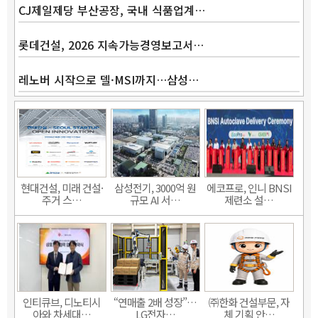
CJ제일제당 부산공장, 국내 식품업계…
롯데건설, 2026 지속가능경영보고서…
레노버 시작으로 델·MSI까지…삼성…
현대건설, 미래 건설·
삼성전기, 3000억 원
에코프로, 인니 BNSI
주거 스…
규모 AI 서…
제련소 설…
인티큐브, 디노티시
“연매출 2배 성장”…
㈜한화 건설부문, 자
아와 차세대…
LG전자…
체 기획 안…