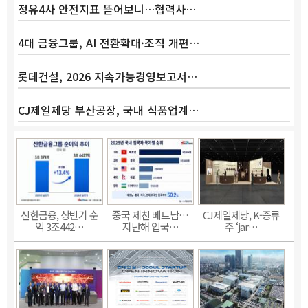
정유4사 안전지표 뜯어보니…협력사…
4대 금융그룹, AI 전환확대·조직 개편…
롯데건설, 2026 지속가능경영보고서…
CJ제일제당 부산공장, 국내 식품업계…
신한금융, 상반기 순
중국 제친 베트남…
CJ제일제당, K-증류
익 3조442…
지난해 입국…
주 ‘jar…