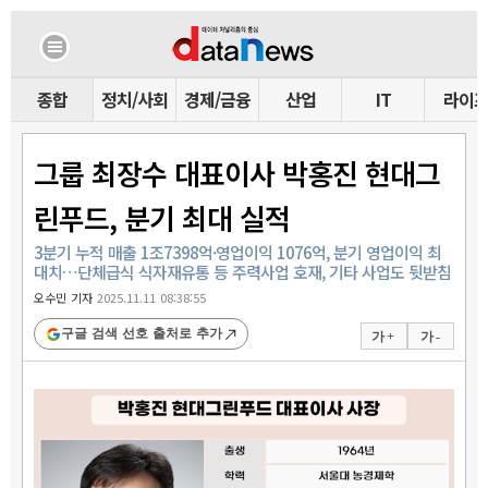
종합
정치/사회
경제/금융
산업
IT
라이
그룹 최장수 대표이사 박홍진 현대그
린푸드, 분기 최대 실적
3분기 누적 매출 1조7398억·영업이익 1076억, 분기 영업이익 최
대치…단체급식 식자재유통 등 주력사업 호재, 기타 사업도 뒷받침
오수민 기자
2025.11.11 08:38:55
구글 검색 선호 출처로 추가
가 +
가 -