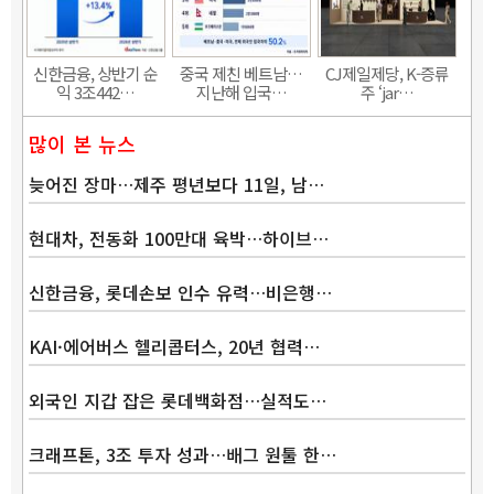
신한금융, 상반기 순
중국 제친 베트남…
CJ제일제당, K-증류
익 3조442…
지난해 입국…
주 ‘jar…
많이 본 뉴스
늦어진 장마…제주 평년보다 11일, 남…
현대차, 전동화 100만대 육박…하이브…
신한금융, 롯데손보 인수 유력…비은행…
KAI·에어버스 헬리콥터스, 20년 협력…
외국인 지갑 잡은 롯데백화점…실적도…
크래프톤, 3조 투자 성과…배그 원툴 한…