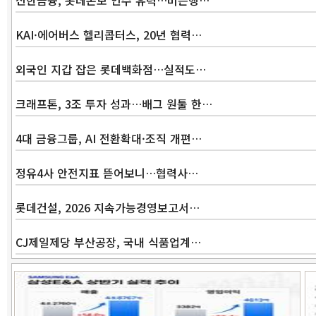
신한금융, 롯데손보 인수 유력…비은행…
KAI·에어버스 헬리콥터스, 20년 협력…
외국인 지갑 잡은 롯데백화점…실적도…
크래프톤, 3조 투자 성과…배그 원툴 한…
4대 금융그룹, AI 전환확대·조직 개편…
정유4사 안전지표 뜯어보니…협력사…
롯데건설, 2026 지속가능경영보고서…
CJ제일제당 부산공장, 국내 식품업계…