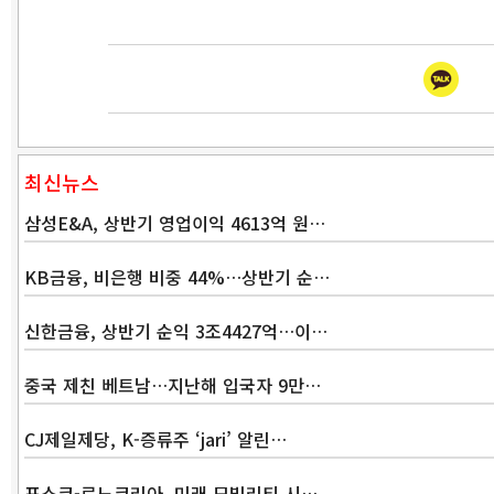
최신뉴스
삼성E&A, 상반기 영업이익 4613억 원…
KB금융, 비은행 비중 44%…상반기 순…
신한금융, 상반기 순익 3조4427억…이…
중국 제친 베트남…지난해 입국자 9만…
CJ제일제당, K-증류주 ‘jari’ 알린…
포스코-르노코리아, 미래 모빌리티 시…