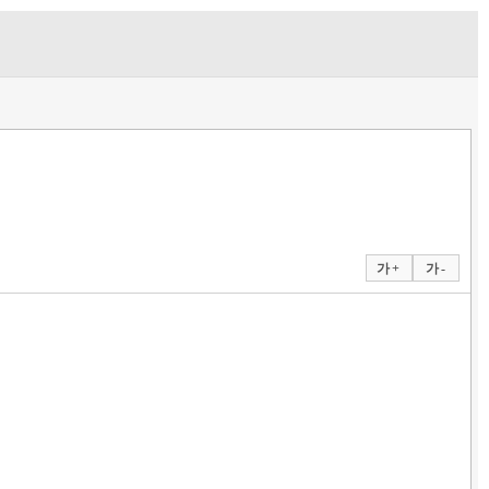
가 +
가 -