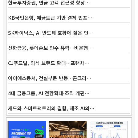
한국투자증권, 연금 고객 접근성 향상…
KB국민은행, 예금토큰 기반 결제 인프…
SK하이닉스, AI 반도체 호황에 젊은 인…
신한금융, 롯데손보 인수 유력…비은행…
CJ푸드빌, 외식 브랜드 확대…프랜차…
아이에스동서, 건설부문 반등…콘크리…
4대 금융그룹, AI 전환확대·조직 개편…
캐드와 스마트팩토리의 결합, 제조 AI의…
Band