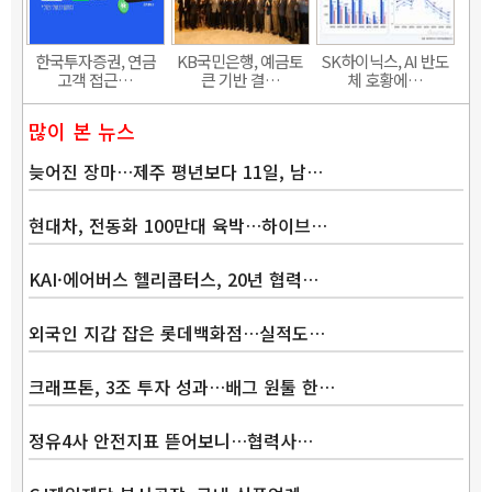
한국투자증권, 연금
KB국민은행, 예금토
SK하이닉스, AI 반도
고객 접근…
큰 기반 결…
체 호황에…
많이 본 뉴스
늦어진 장마…제주 평년보다 11일, 남…
현대차, 전동화 100만대 육박…하이브…
KAI·에어버스 헬리콥터스, 20년 협력…
외국인 지갑 잡은 롯데백화점…실적도…
크래프톤, 3조 투자 성과…배그 원툴 한…
정유4사 안전지표 뜯어보니…협력사…