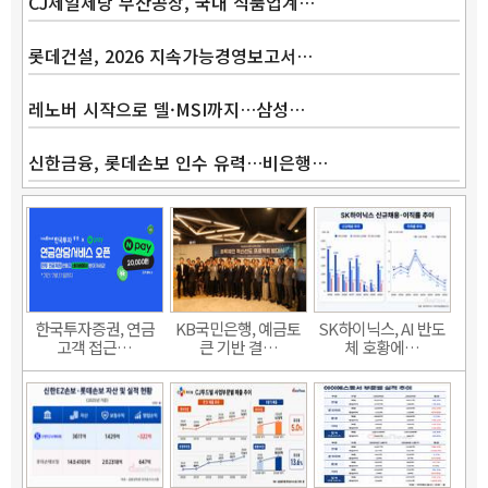
CJ제일제당 부산공장, 국내 식품업계…
롯데건설, 2026 지속가능경영보고서…
레노버 시작으로 델·MSI까지…삼성…
신한금융, 롯데손보 인수 유력…비은행…
한국투자증권, 연금
KB국민은행, 예금토
SK하이닉스, AI 반도
고객 접근…
큰 기반 결…
체 호황에…