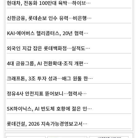
현대차, 전동화 100만대 육박…하이브…
신한금융, 롯데손보 인수 유력…비은행…
KAI·에어버스 헬리콥터스, 20년 협력…
외국인 지갑 잡은 롯데백화점…실적도…
4대 금융그룹, AI 전환확대·조직 개편…
크래프톤, 3조 투자 성과…배그 원툴 한…
정유4사 안전지표 뜯어보니…협력사…
SK하이닉스, AI 반도체 호황에 젊은 인…
롯데건설, 2026 지속가능경영보고서…