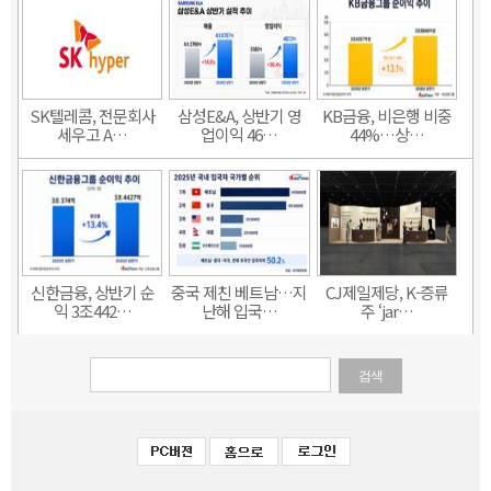
SK텔레콤, 전문회사
삼성E&A, 상반기 영
KB금융, 비은행 비중
세우고 A…
업이익 46…
44%…상…
신한금융, 상반기 순
중국 제친 베트남…지
CJ제일제당, K-증류
익 3조442…
난해 입국…
주 ‘jar…
검색