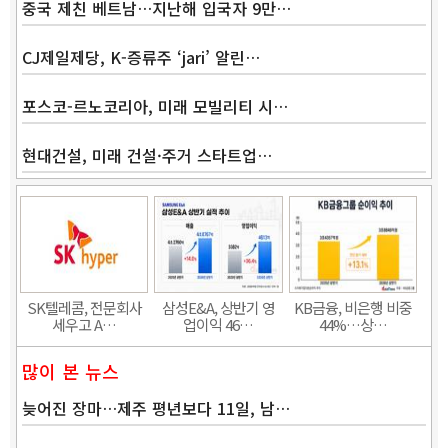
중국 제친 베트남…지난해 입국자 9만…
Band
CJ제일제당, K-증류주 ‘jari’ 알린…
포스코-르노코리아, 미래 모빌리티 시…
현대건설, 미래 건설·주거 스타트업…
SK텔레콤, 전문회사
삼성E&A, 상반기 영
KB금융, 비은행 비중
세우고 A…
업이익 46…
44%…상…
많이 본 뉴스
늦어진 장마…제주 평년보다 11일, 남…