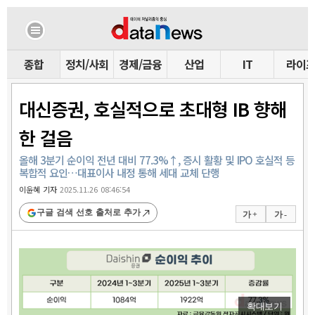
종합
정치/사회
경제/금융
산업
IT
라이
대신증권, 호실적으로 초대형 IB 향해
한 걸음
올해 3분기 순이익 전년 대비 77.3%↑, 증시 활황 및 IPO 호실적 등
복합적 요인…대표이사 내정 통해 세대 교체 단행
이윤혜 기자
2025.11.26 08:46:54
구글 검색 선호 출처로 추가
가 +
가 -
확대보기