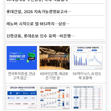
롯데건설, 2026 지속가능경영보고서…
레노버 시작으로 델·MSI까지…삼성…
신한금융, 롯데손보 인수 유력…비은행…
한국투자증권, 연금
KB국민은행, 예금토
SK하이닉스, AI 반도
고객 접근…
큰 기반 결…
체 호황에…