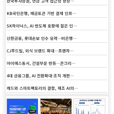
한국투자증권, 연금 고객 접근성 향상…
KB국민은행, 예금토큰 기반 결제 인프…
SK하이닉스, AI 반도체 호황에 젊은 인…
신한금융, 롯데손보 인수 유력…비은행…
CJ푸드빌, 외식 브랜드 확대…프랜차…
아이에스동서, 건설부문 반등…콘크리…
4대 금융그룹, AI 전환확대·조직 개편…
캐드와 스마트팩토리의 결합, 제조 AI의…
Band