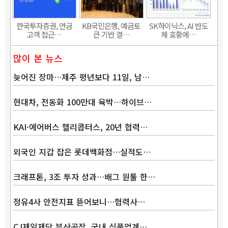
한국투자증권, 연금
KB국민은행, 예금토
SK하이닉스, AI 반도
고객 접근…
큰 기반 결…
체 호황에…
많이 본 뉴스
늦어진 장마…제주 평년보다 11일, 남…
현대차, 전동화 100만대 육박…하이브…
KAI·에어버스 헬리콥터스, 20년 협력…
외국인 지갑 잡은 롯데백화점…실적도…
크래프톤, 3조 투자 성과…배그 원툴 한…
정유4사 안전지표 뜯어보니…협력사…
CJ제일제당 부산공장, 국내 식품업계…