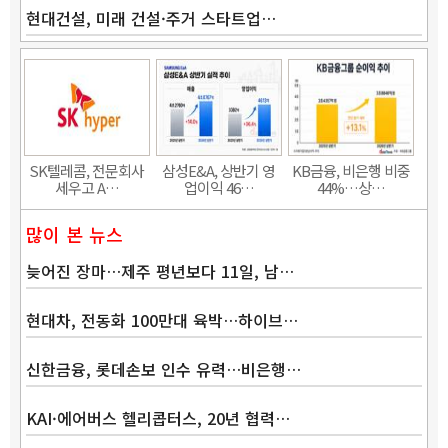
현대건설, 미래 건설·주거 스타트업…
Band
SK텔레콤, 전문회사
삼성E&A, 상반기 영
KB금융, 비은행 비중
세우고 A…
업이익 46…
44%…상…
많이 본 뉴스
늦어진 장마…제주 평년보다 11일, 남…
현대차, 전동화 100만대 육박…하이브…
신한금융, 롯데손보 인수 유력…비은행…
KAI·에어버스 헬리콥터스, 20년 협력…