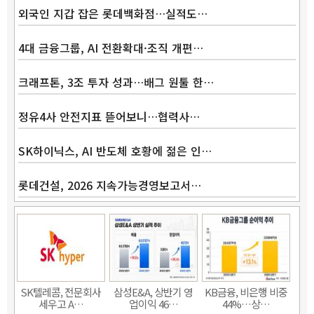
외국인 지갑 잡은 롯데백화점…실적도…
4대 금융그룹, AI 전환확대·조직 개편…
크래프톤, 3조 투자 성과…배그 원툴 한…
정유4사 안전지표 뜯어보니…협력사…
SK하이닉스, AI 반도체 호황에 젊은 인…
롯데건설, 2026 지속가능경영보고서…
SK텔레콤, 전문회사
삼성E&A, 상반기 영
KB금융, 비은행 비중
세우고 A…
업이익 46…
44%…상…