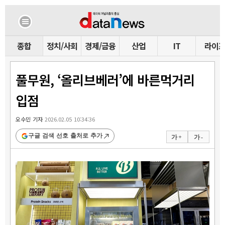
종합
정치/사회
경제/금융
산업
IT
라이
풀무원, ‘올리브베러’에 바른먹거리
입점
오수민 기자
2026.02.05 10:34:36
구글 검색 선호 출처로 추가
가 +
가 -