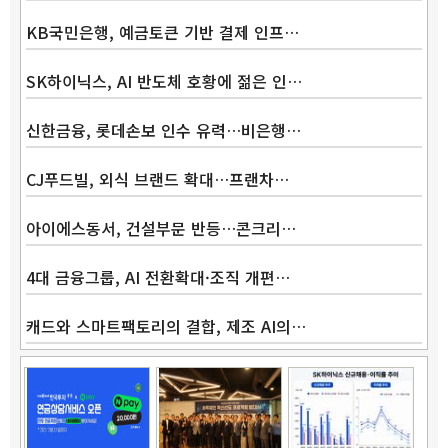
KB국민은행, 예금토큰 기반 결제 인프…
SK하이닉스, AI 반도체 호황에 젊은 인…
신한금융, 롯데손보 인수 유력…비은행…
CJ푸드빌, 외식 브랜드 확대…프랜차…
아이에스동서, 건설부문 반등…콘크리…
4대 금융그룹, AI 전환확대·조직 개편…
캐드와 스마트팩토리의 결합, 제조 AI의…
Band