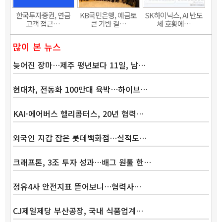
한국투자증권, 연금
KB국민은행, 예금토
SK하이닉스, AI 반도
고객 접근…
큰 기반 결…
체 호황에…
많이 본 뉴스
늦어진 장마…제주 평년보다 11일, 남…
현대차, 전동화 100만대 육박…하이브…
KAI·에어버스 헬리콥터스, 20년 협력…
외국인 지갑 잡은 롯데백화점…실적도…
크래프톤, 3조 투자 성과…배그 원툴 한…
정유4사 안전지표 뜯어보니…협력사…
CJ제일제당 부산공장, 국내 식품업계…