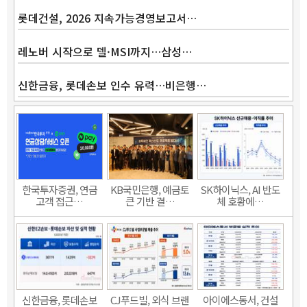
롯데건설, 2026 지속가능경영보고서…
레노버 시작으로 델·MSI까지…삼성…
신한금융, 롯데손보 인수 유력…비은행…
한국투자증권, 연금
KB국민은행, 예금토
SK하이닉스, AI 반도
고객 접근…
큰 기반 결…
체 호황에…
신한금융, 롯데손보
CJ푸드빌, 외식 브랜
아이에스동서, 건설