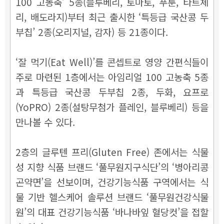
100 고농축’ 5종(블루베리, 토마토, 푸룬, 타트체
리, 배도라지)부터 최근 출시한 ‘특등급 국산콩 두
부칩’ 2종(오리지널, 감자) 등 21종이다.
‘잘 먹기(Eat Well)’를 콘셉트로 영양 간편식들이
주로 마련된 1층에서는 아임리얼 100 고농축 5종
과 특등급 국산콩 두부칩 2종, 두화, 요프로
(YoPRO) 2종(설탕무첨가 플레인, 블루베리) 등을
만나볼 수 있다.
2층의 글루텐 프리(Gluten Free) 존에서는 식물
성 지향 식품 브랜드 ‘풀무원지구식단’의 ‘병아리콩
곤약면’을 선보이며, 건강기능식품 구역에서는 식
물 기반 헬스케어 솔루션 브랜드 ‘풀무원건강식물
원’의 대표 건강기능식품 ‘바나바잎 혈당컷’을 접할