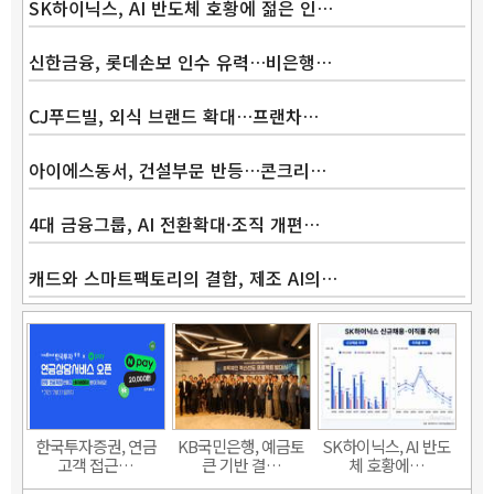
SK하이닉스, AI 반도체 호황에 젊은 인…
Band
신한금융, 롯데손보 인수 유력…비은행…
CJ푸드빌, 외식 브랜드 확대…프랜차…
아이에스동서, 건설부문 반등…콘크리…
4대 금융그룹, AI 전환확대·조직 개편…
캐드와 스마트팩토리의 결합, 제조 AI의…
한국투자증권, 연금
KB국민은행, 예금토
SK하이닉스, AI 반도
고객 접근…
큰 기반 결…
체 호황에…