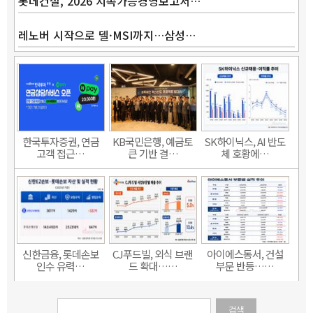
롯데건설, 2026 지속가능경영보고서…
레노버 시작으로 델·MSI까지…삼성…
한국투자증권, 연금
KB국민은행, 예금토
SK하이닉스, AI 반도
고객 접근…
큰 기반 결…
체 호황에…
신한금융, 롯데손보
CJ푸드빌, 외식 브랜
아이에스동서, 건설
인수 유력…
드 확대……
부문 반등……
검색