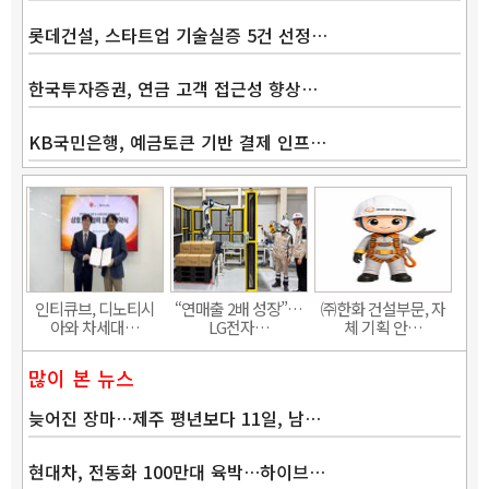
롯데건설, 스타트업 기술실증 5건 선정…
한국투자증권, 연금 고객 접근성 향상…
KB국민은행, 예금토큰 기반 결제 인프…
Band
인티큐브, 디노티시
“연매출 2배 성장”…
㈜한화 건설부문, 자
아와 차세대…
LG전자…
체 기획 안…
많이 본 뉴스
늦어진 장마…제주 평년보다 11일, 남…
현대차, 전동화 100만대 육박…하이브…