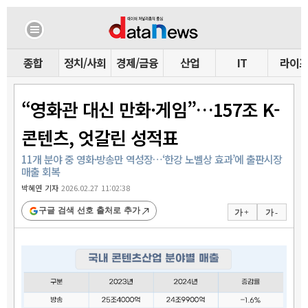
종합
정치/사회
경제/금융
산업
IT
라이
“영화관 대신 만화·게임”…157조 K-
콘텐츠, 엇갈린 성적표
11개 분야 중 영화·방송만 역성장…‘한강 노벨상 효과’에 출판시장
매출 회복
박혜연 기자
2026.02.27 11:02:38
구글 검색 선호 출처로 추가
가 +
가 -