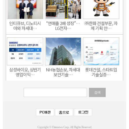
인티큐브, 디노티시
“연매출 2배 성장”…
㈜한화 건설부문, 자
아와 차세대…
LG전자…
체 기획 안…
삼성바이오, 상반기
NH농협손보, 차세대
롯데건설, 스타트업
영업이익…
보안기술…
기술실증…
검색
Copyright © Datanews Corp. All Rights Reserved.