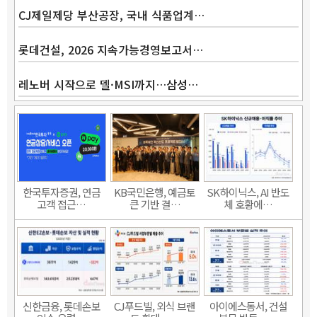
CJ제일제당 부산공장, 국내 식품업계…
롯데건설, 2026 지속가능경영보고서…
레노버 시작으로 델·MSI까지…삼성…
한국투자증권, 연금
KB국민은행, 예금토
SK하이닉스, AI 반도
고객 접근…
큰 기반 결…
체 호황에…
신한금융, 롯데손보
CJ푸드빌, 외식 브랜
아이에스동서, 건설