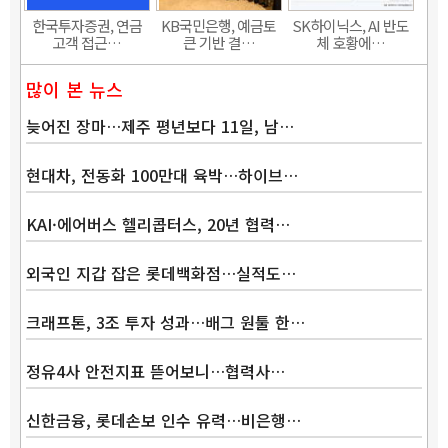
한국투자증권, 연금
KB국민은행, 예금토
SK하이닉스, AI 반도
고객 접근…
큰 기반 결…
체 호황에…
많이 본 뉴스
늦어진 장마…제주 평년보다 11일, 남…
현대차, 전동화 100만대 육박…하이브…
KAI·에어버스 헬리콥터스, 20년 협력…
외국인 지갑 잡은 롯데백화점…실적도…
크래프톤, 3조 투자 성과…배그 원툴 한…
정유4사 안전지표 뜯어보니…협력사…
신한금융, 롯데손보 인수 유력…비은행…