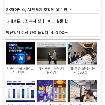
SK하이닉스, AI 반도체 호황에 젊은 인…
크래프톤, 3조 투자 성과…배그 원툴 한…
방산업계 여성 인력 늘었다…LIG D&…
더존비즈온, 개발 조
메가존클라우드, 아
NH투증, 운용·자문
직 전체에…
크릴과 AI…
사 CEO 초…