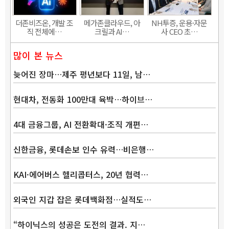
더존비즈온, 개발 조
메가존클라우드, 아
NH투증, 운용·자문
직 전체에…
크릴과 AI…
사 CEO 초…
많이 본 뉴스
늦어진 장마…제주 평년보다 11일, 남…
현대차, 전동화 100만대 육박…하이브…
4대 금융그룹, AI 전환확대·조직 개편…
신한금융, 롯데손보 인수 유력…비은행…
KAI·에어버스 헬리콥터스, 20년 협력…
외국인 지갑 잡은 롯데백화점…실적도…
“하이닉스의 성공은 도전의 결과. 지…