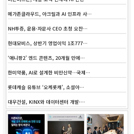
메가존클라우드, 아크릴과 AI 인프라 사…
NH투증, 운용·자문사 CEO 초청 오찬…
현대모비스, 상반기 영업이익 1조777…
‘애니팡2’ 엔드 콘텐츠, 20개월 만에…
한미약품, AI로 설계한 비만신약…국제…
롯데캐슬 유튜브 ‘오케롯캐’, 소셜아…
대우건설, KINX와 데이터센터 개발·…
Band