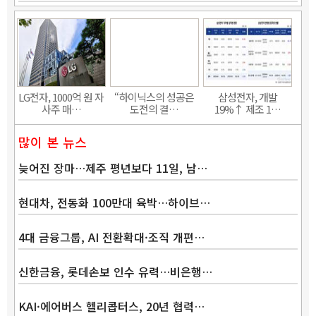
LG전자, 1000억 원 자
“하이닉스의 성공은
삼성전자, 개발
사주 매…
도전의 결…
19%↑ 제조 1…
많이 본 뉴스
늦어진 장마…제주 평년보다 11일, 남…
현대차, 전동화 100만대 육박…하이브…
4대 금융그룹, AI 전환확대·조직 개편…
신한금융, 롯데손보 인수 유력…비은행…
KAI·에어버스 헬리콥터스, 20년 협력…