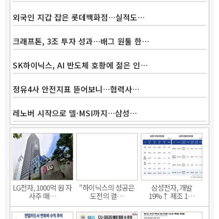
외국인 지갑 잡은 롯데백화점…실적도…
크래프톤, 3조 투자 성과…배그 원툴 한…
SK하이닉스, AI 반도체 호황에 젊은 인…
정유4사 안전지표 뜯어보니…협력사…
레노버 시작으로 델·MSI까지…삼성…
LG전자, 1000억 원 자
“하이닉스의 성공은
삼성전자, 개발
사주 매…
도전의 결…
19%↑ 제조 1…