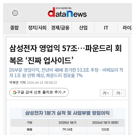
종합
정치/사회
경제/금융
산업
IT
라이
삼성전자 영업익 57조…파운드리 회
복은 ‘진짜 업사이드’
DS부문 영업이익, 전년비 48배 증가한 53.3조 추정…비메모리 적
자 1조 원 안팎 예상, 파운드리 점유율 7%
박혜연 기자
2026.04.14 08:48:23
구글 검색 선호 출처로 추가
가 +
가 -