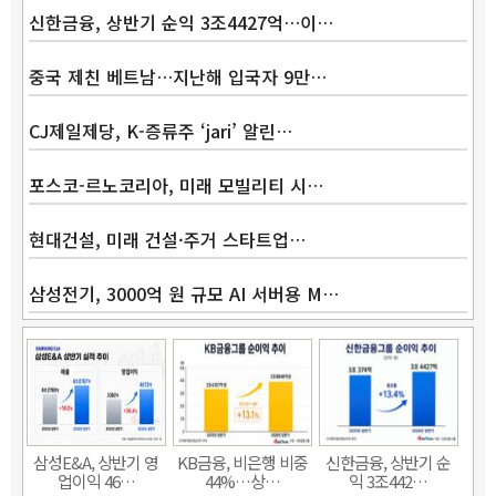
신한금융, 상반기 순익 3조4427억…이…
중국 제친 베트남…지난해 입국자 9만…
CJ제일제당, K-증류주 ‘jari’ 알린…
Band
포스코-르노코리아, 미래 모빌리티 시…
현대건설, 미래 건설·주거 스타트업…
삼성전기, 3000억 원 규모 AI 서버용 M…
삼성E&A, 상반기 영
KB금융, 비은행 비중
신한금융, 상반기 순
업이익 46…
44%…상…
익 3조442…