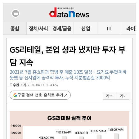
종합
정치/사회
경제/금융
산업
IT
라이
GS리테일, 본업 성과 냈지만 투자 부
담 지속
2021년 7월 홈쇼핑과 합병 후 매출 10조 달성…요기요·쿠캣·어바
웃펫 등 신사업에 공격적 투자, 누적 지분법손실 3000억
오수민 기자
2026.04.17 08:43:57
구글 검색 선호 출처로 추가
가 +
가 -