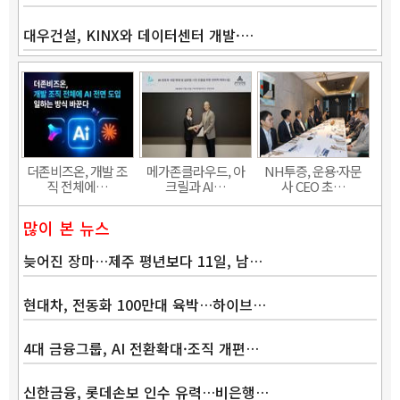
대우건설, KINX와 데이터센터 개발·…
더존비즈온, 개발 조
메가존클라우드, 아
NH투증, 운용·자문
직 전체에…
크릴과 AI…
사 CEO 초…
많이 본 뉴스
늦어진 장마…제주 평년보다 11일, 남…
현대차, 전동화 100만대 육박…하이브…
4대 금융그룹, AI 전환확대·조직 개편…
신한금융, 롯데손보 인수 유력…비은행…