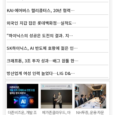
KAI·에어버스 헬리콥터스, 20년 협력…
외국인 지갑 잡은 롯데백화점…실적도…
“하이닉스의 성공은 도전의 결과. 지…
SK하이닉스, AI 반도체 호황에 젊은 인…
크래프톤, 3조 투자 성과…배그 원툴 한…
방산업계 여성 인력 늘었다…LIG D&…
더존비즈온, 개발 조
메가존클라우드, 아
NH투증, 운용·자문