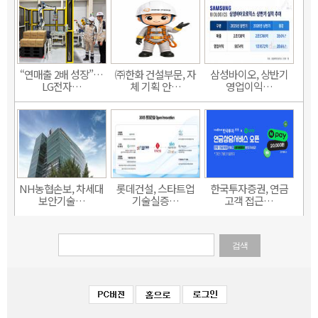
“연매출 2배 성장”…
㈜한화 건설부문, 자
삼성바이오, 상반기
LG전자…
체 기획 안…
영업이익…
NH농협손보, 차세대
롯데건설, 스타트업
한국투자증권, 연금
보안기술…
기술실증…
고객 접근…
검색