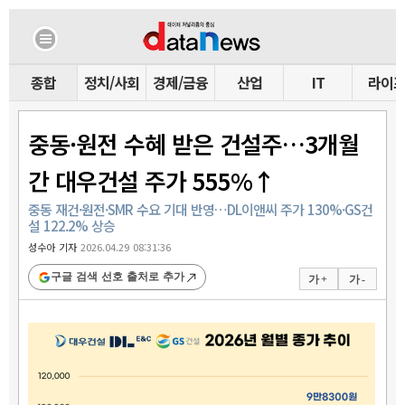
종합
정치/사회
경제/금융
산업
IT
라이
중동·원전 수혜 받은 건설주…3개월
간 대우건설 주가 555%↑
중동 재건·원전·SMR 수요 기대 반영…DL이앤씨 주가 130%·GS건
설 122.2% 상승
성수아 기자
2026.04.29 08:31:36
구글 검색 선호 출처로 추가
가 +
가 -