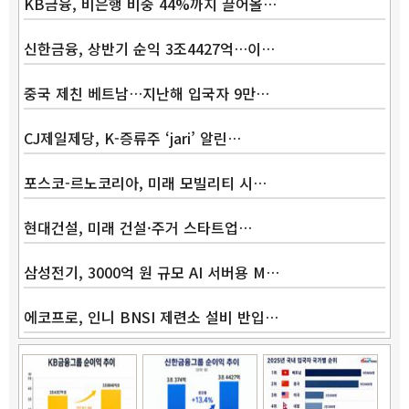
KB금융, 비은행 비중 44%까지 끌어올…
신한금융, 상반기 순익 3조4427억…이…
중국 제친 베트남…지난해 입국자 9만…
CJ제일제당, K-증류주 ‘jari’ 알린…
포스코-르노코리아, 미래 모빌리티 시…
현대건설, 미래 건설·주거 스타트업…
삼성전기, 3000억 원 규모 AI 서버용 M…
에코프로, 인니 BNSI 제련소 설비 반입…
Band