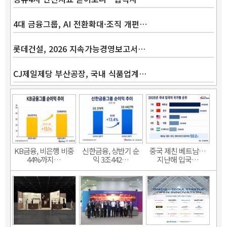
4대 금융그룹, AI 전환확대·조직 개편…
롯데건설, 2026 지속가능경영보고서…
CJ제일제당 부산공장, 국내 식품업계…
KB금융, 비은행 비중
신한금융, 상반기 순
중국 제친 베트남…
44%까지…
익 3조442…
지난해 입국…