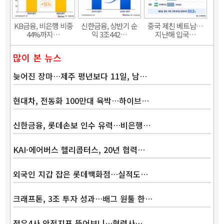
KB금융, 비은행 비중
신한금융, 상반기 순
중국 제친 베트남…
44%까지…
익 3조442…
지난해 입국…
많이 본 뉴스
늦어진 장마…제주 평년보다 11일, 남…
현대차, 전동화 100만대 육박…하이브…
신한금융, 롯데손보 인수 유력…비은행…
KAI·에어버스 헬리콥터스, 20년 협력…
외국인 지갑 잡은 롯데백화점…실적도…
크래프톤, 3조 투자 성과…배그 원툴 한…
정유4사 안전지표 뜯어보니…협력사…