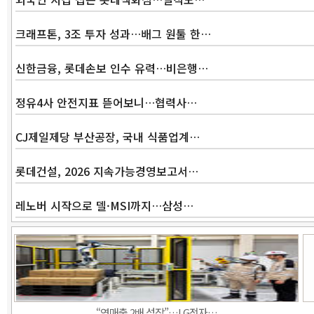
크래프톤, 3조 투자 성과…배그 원툴 한…
신한금융, 롯데손보 인수 유력…비은행…
정유4사 안전지표 뜯어보니…협력사…
CJ제일제당 부산공장, 국내 식품업계…
롯데건설, 2026 지속가능경영보고서…
레노버 시작으로 델·MSI까지…삼성…
“연매출 2배 성장”…LG전자…