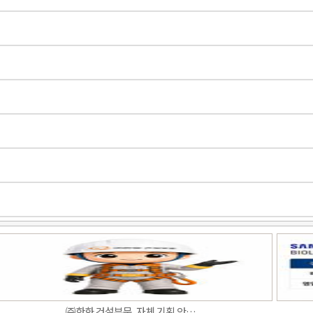
㈜한화 건설부문, 자체 기획 안…