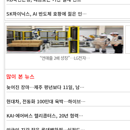
SK하이닉스, AI 반도체 호황에 젊은 인…
“연매출 2배 성장”…LG전자…
많이 본 뉴스
늦어진 장마…제주 평년보다 11일, 남…
현대차, 전동화 100만대 육박…하이브…
KAI·에어버스 헬리콥터스, 20년 협력…
외국인 지갑 잡은 롯데백화점…실적도…