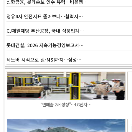
신한금융, 롯데손보 인수 유력…비은행…
정유4사 안전지표 뜯어보니…협력사…
CJ제일제당 부산공장, 국내 식품업계…
롯데건설, 2026 지속가능경영보고서…
레노버 시작으로 델·MSI까지…삼성…
“연매출 2배 성장”…LG전자…