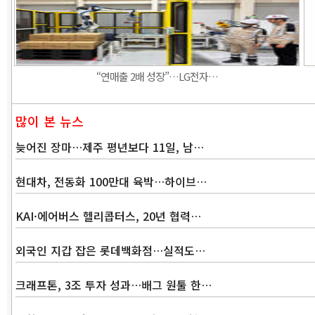
“연매출 2배 성장”…LG전자…
많이 본 뉴스
늦어진 장마…제주 평년보다 11일, 남…
현대차, 전동화 100만대 육박…하이브…
KAI·에어버스 헬리콥터스, 20년 협력…
외국인 지갑 잡은 롯데백화점…실적도…
크래프톤, 3조 투자 성과…배그 원툴 한…