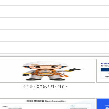
㈜한화 건설부문, 자체 기획 안…