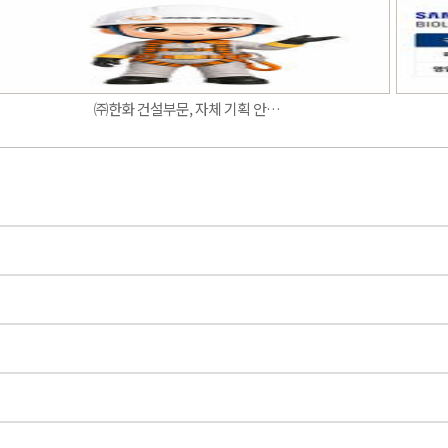
㈜한화 건설부문, 자체 기획 안…